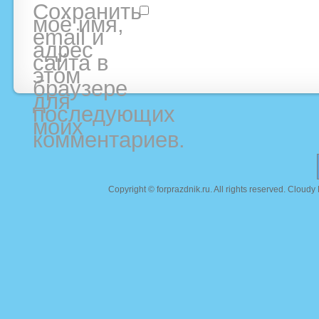
Сохранить
моё имя,
email и
адрес
сайта в
этом
браузере
для
последующих
моих
комментариев.
Copyright ©
forprazdnik.ru
. All rights reserved. Clou