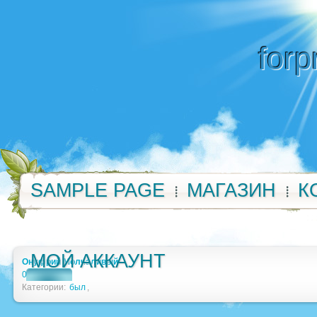
forp
SAMPLE PAGE
МАГАЗИН
К
МОЙ АККАУНТ
Онуфрий Молчаливый
0
Категории:
был
,