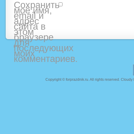
Сохранить
моё имя,
email и
адрес
сайта в
этом
браузере
для
последующих
моих
комментариев.
Copyright ©
forprazdnik.ru
. All rights reserved. Clou