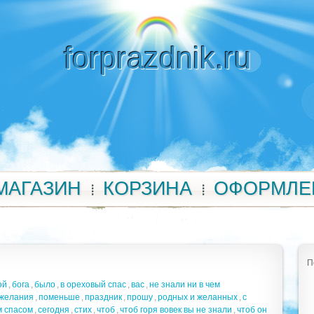
forprazdnik.ru
МАГАЗИН
КОРЗИНА
ОФОРМЛЕ
П
ой
,
бога
,
было
,
в ореховый спас
,
вас
,
не знали ни в чем
желания
,
поменьше
,
праздник
,
прошу
,
родных и желанных
,
с
м спасом
,
сегодня
,
стих
,
чтоб
,
чтоб горя вовек вы не знали
,
чтоб он