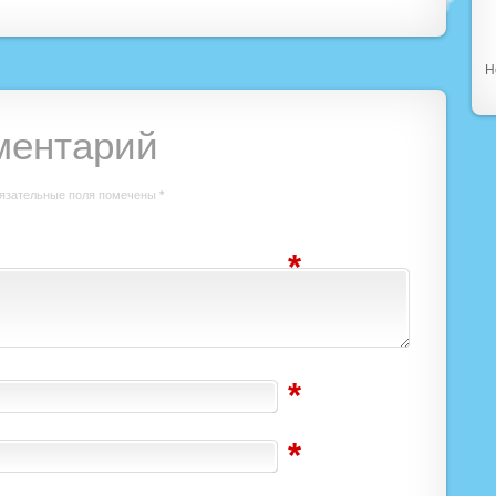
Н
ментарий
язательные поля помечены
*
*
*
*