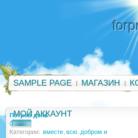
forp
SAMPLE PAGE
МАГАЗИН
К
МОЙ АККАУНТ
Петров день
0
Категории:
вместе
,
всю
,
добром и