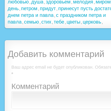
любовью
,
душа
,
здоровьем
,
мелодия
,
миром
день
,
петром
,
придут
,
принесут пусть достат
днем петра и павла
,
с праздником петра и
павла
,
семью
,
стих
,
тебе
,
цветы
,
церковь
,
Добавить комментарий
Ваш адрес email не будет опубликован.
Обязат
*
Комментарий