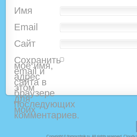
Имя
Email
Сайт
Сохранить
моё имя,
email и
адрес
сайта в
этом
браузере
для
последующих
моих
комментариев.
Copyright ©
forprazdnik.ru
. All rights reserved. Clou