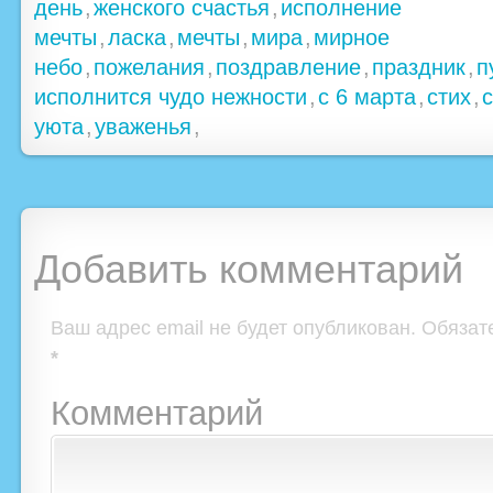
день
,
женского счастья
,
исполнение
мечты
,
ласка
,
мечты
,
мира
,
мирное
небо
,
пожелания
,
поздравление
,
праздник
,
п
исполнится чудо нежности
,
с 6 марта
,
стих
,
уюта
,
уваженья
,
Добавить комментарий
Ваш адрес email не будет опубликован.
Обязат
*
Комментарий