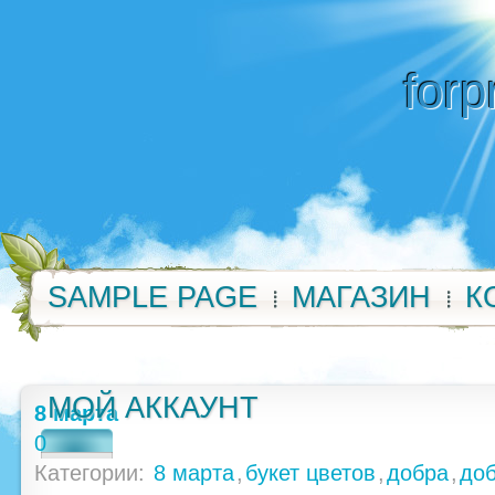
forp
SAMPLE PAGE
МАГАЗИН
К
МОЙ АККАУНТ
8 марта
0
Категории:
8 марта
,
букет цветов
,
добра
,
до