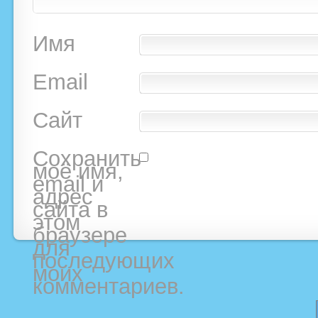
Имя
Email
Сайт
Сохранить
моё имя,
email и
адрес
сайта в
этом
браузере
для
последующих
моих
комментариев.